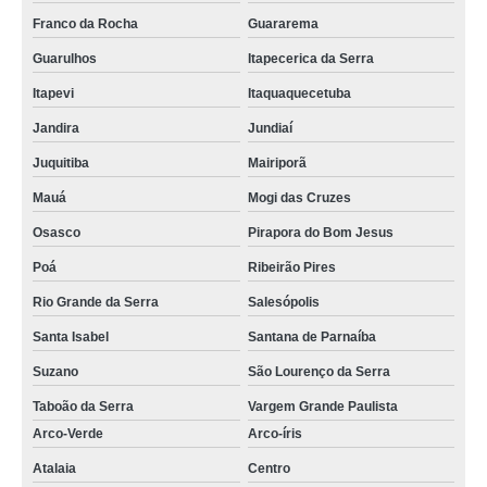
Franco da Rocha
Guararema
Guarulhos
Itapecerica da Serra
Itapevi
Itaquaquecetuba
Jandira
Jundiaí
Juquitiba
Mairiporã
Mauá
Mogi das Cruzes
Osasco
Pirapora do Bom Jesus
Poá
Ribeirão Pires
Rio Grande da Serra
Salesópolis
Santa Isabel
Santana de Parnaíba
Suzano
São Lourenço da Serra
Taboão da Serra
Vargem Grande Paulista
Arco-Verde
Arco-íris
Atalaia
Centro