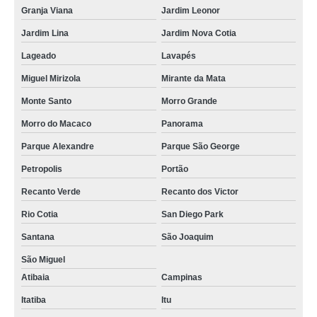
Granja Viana
Jardim Leonor
Jardim Lina
Jardim Nova Cotia
Lageado
Lavapés
Miguel Mirizola
Mirante da Mata
Monte Santo
Morro Grande
Morro do Macaco
Panorama
Parque Alexandre
Parque São George
Petropolis
Portão
Recanto Verde
Recanto dos Victor
Rio Cotia
San Diego Park
Santana
São Joaquim
São Miguel
Atibaia
Campinas
Itatiba
Itu