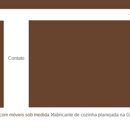
Cozinha com Ilha
Cozinha com Móveis Pl
Cozinha Planejada
Cozinha Planeja
Cozinha Planejada em São Paulo
Empresas de Cozinhas Planejada
Contato
Fabricante de Cozinha Planeja
Loja de Móveis Planejados para Cozinha
Deck de Madeira de Demolição
Deck de Ma
Deck de Madeira para Banheira
Deck de Madeira para Piscina
Deck de Mad
Deck de Madeira para Varanda
Deck de 
 com móveis sob medida
fabricante de cozinha planejada na G
Deck e Pergolado
Deck em Madei