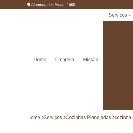
Alameda dos Aicás, 1563
Serviços
Cozinhas
planejadas
Decks de
madeira
Decks de
Home
Empresa
Missão
madeiras
Marcenaria
de
planejados
Móvel
planejado
Painéis de
madeira
Home
Serviços
Cozinhas Planejadas
cozinha
Pergolado
decorado