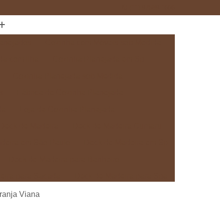
(11) 97589-1666
anejados
Cozinha com Móveis sob Medida
da com Ilha
Cozinha Planejada em Sp
Cozinha Planejada sob Medida
s
Fábrica de Cozinha Planejada
da
Loja de Cozinha Planejada
Deck de Madeira
Deck de Madeira Cumaru
deira em São Paulo
Deck de Madeira em Sp
Deck de Madeira para Banheiro
eira para Sacada
Deck de Madeira para Spa
Madeira sob Medida
Deck com Pergolado
ranja Viana
ra
Deck em Madeira com Pergolado