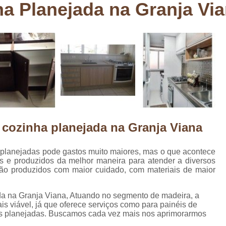
ha Planejada na Granja Vi
Deck em Madeira Cumaru
Deck
Deck Madeira para Sacada
Deck Modul
Deck para Sacada
Empre
Marcenaria com Móveis Planejados
Marcenaria de Personalização de P
Marcenaria de Planejado para Residência
Marcenaria de Planejados em Sp
M
 cozinha planejada na Granja Viana
o
Marcenaria de Planejados para Quarto
Empresa de Móveis Planejados
Loja d
 planejadas pode gastos muito maiores, mas o que acontece
s e produzidos da melhor maneira para atender a diversos
Móveis Planejados em São Pa
são produzidos com maior cuidado, com materiais de maior
Móveis Planejados para Apartament
Móveis Planejados para Quarto de 
da na Granja Viana, Atuando no segmento de madeira, a
s viável, já que oferece serviços como para painéis de
Móveis Planejados para Sala de Jant
as planejadas. Buscamos cada vez mais nos aprimorarmos