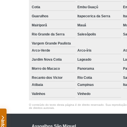
Cotia
Embu Guaçú
Em
Guarulhos
Itapecerica da Serra
It
Mairiporã
Mauá
Mo
Rio Grande da Serra
Salesópolis
Sa
Vargem Grande Paulista
Arco-Verde
Arco-íris
At
Jardim Nova Cotia
Lageado
La
Morro do Macaco
Panorama
Pa
Recanto dos Victor
Rio Cotia
Sa
Atibaia
Campinas
It
Valinhos
Vinhedo
O conteúdo do texto desta página é de direito reservado. Sua reprodução, 
de direitos autorais
.
Assoalhos São Miguel