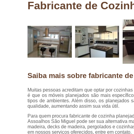
Fabricante de Cozin
Pergolados
de madeira
Pergolados
em madeira
Pisos de
madeira
Raspagem
de pisos de
madeira
Saiba mais sobre fabricante de
Restauraçã
de pisos de
madeira
Muitas pessoas acreditam que optar por cozinhas
é que os móveis planejados são mais específico
tipos de ambientes. Além disso, os planejados 
qualidade, aumentando assim sua vida útil.
Para quem procura fabricante de cozinha planeja
Assoalhos São Miguel pode ser sua alternativa mai
madeira, decks de madeira, pergolados e cozinh
em nossos serviços oferecidos, entre em contato.