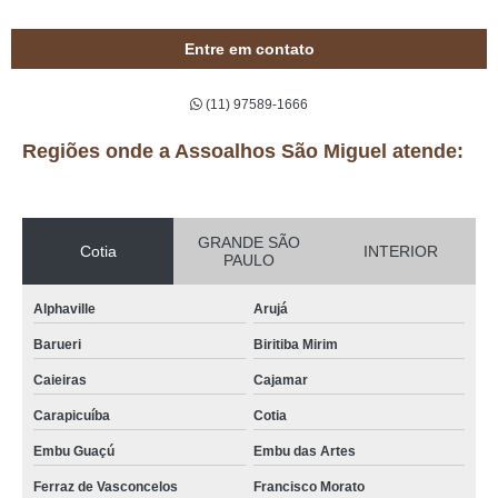
Entre em contato
(11) 97589-1666
Regiões onde a Assoalhos São Miguel atende:
GRANDE SÃO
Cotia
INTERIOR
PAULO
Alphaville
Arujá
Barueri
Biritiba Mirim
Caieiras
Cajamar
Carapicuíba
Cotia
Embu Guaçú
Embu das Artes
Ferraz de Vasconcelos
Francisco Morato