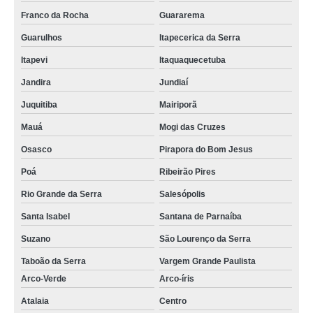
Franco da Rocha
Guararema
Guarulhos
Itapecerica da Serra
Itapevi
Itaquaquecetuba
Jandira
Jundiaí
Juquitiba
Mairiporã
Mauá
Mogi das Cruzes
Osasco
Pirapora do Bom Jesus
Poá
Ribeirão Pires
Rio Grande da Serra
Salesópolis
Santa Isabel
Santana de Parnaíba
Suzano
São Lourenço da Serra
Taboão da Serra
Vargem Grande Paulista
Arco-Verde
Arco-íris
Atalaia
Centro