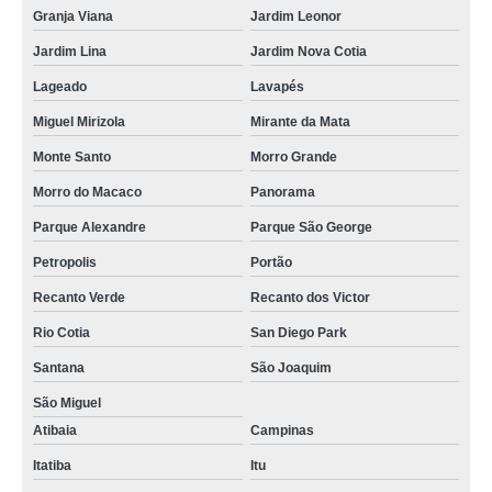
Granja Viana
Jardim Leonor
Jardim Lina
Jardim Nova Cotia
Lageado
Lavapés
Miguel Mirizola
Mirante da Mata
Monte Santo
Morro Grande
Morro do Macaco
Panorama
Parque Alexandre
Parque São George
Petropolis
Portão
Recanto Verde
Recanto dos Victor
Rio Cotia
San Diego Park
Santana
São Joaquim
São Miguel
Atibaia
Campinas
Itatiba
Itu