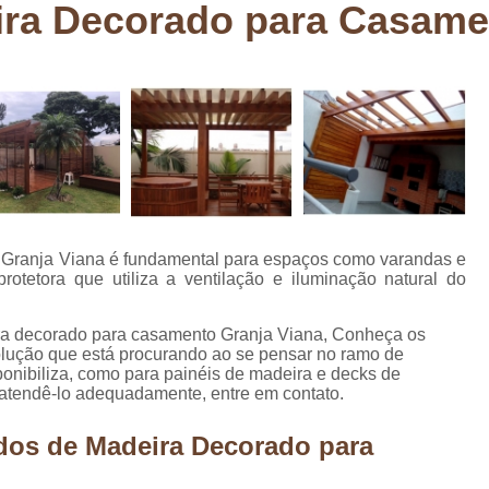
ira Decorado para Casame
Deck em Madeira Cumaru
Deck
Deck Madeira para Sacada
Deck Modul
Deck para Sacada
Empre
Marcenaria com Móveis Planejados
Marcenaria de Personalização de P
Marcenaria de Planejado para Residência
Marcenaria de Planejados em Sp
M
 Granja Viana é fundamental para espaços como varandas e
o
Marcenaria de Planejados para Quarto
rotetora que utiliza a ventilação e iluminação natural do
Empresa de Móveis Planejados
Loja d
ra decorado para casamento Granja Viana, Conheça os
Móveis Planejados em São Pa
olução que está procurando ao se pensar no ramo de
onibiliza, como para painéis de madeira e decks de
Móveis Planejados para Apartament
 atendê-lo adequadamente, entre em contato.
Móveis Planejados para Quarto de 
dos de Madeira Decorado para
Móveis Planejados para Sala de Jant