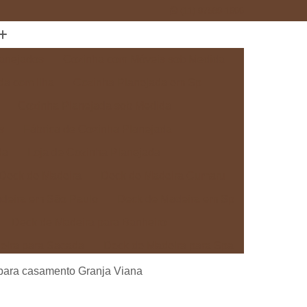
(11) 97589-1666
anejados
Cozinha com Móveis sob Medida
da com Ilha
Cozinha Planejada em Sp
Cozinha Planejada sob Medida
s
Fábrica de Cozinha Planejada
da
Loja de Cozinha Planejada
Deck de Madeira
Deck de Madeira Cumaru
deira em São Paulo
Deck de Madeira em Sp
Deck de Madeira para Banheiro
eira para Sacada
Deck de Madeira para Spa
Madeira sob Medida
Deck com Pergolado
para casamento Granja Viana
ra
Deck em Madeira com Pergolado