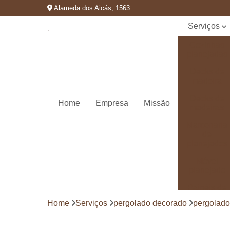
Alameda dos Aicás, 1563
Serviços
Cozinhas
planejadas
Decks de
madeira
Decks de
Home
Empresa
Missão
madeiras
Marcenaria
de
planejados
Móvel
planejado
Painéis de
madeira
Home
Serviços
pergolado decorado
pergolado
Pergolado
decorado