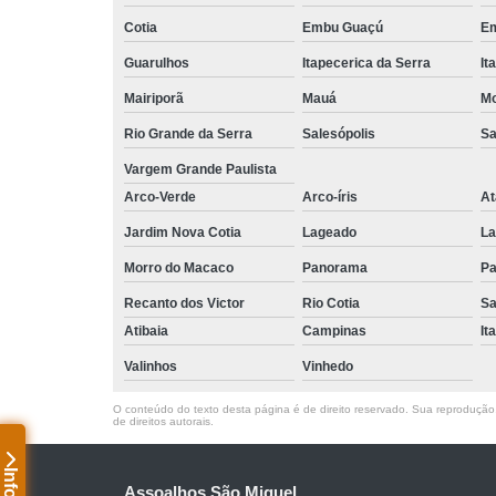
Cotia
Embu Guaçú
Em
Guarulhos
Itapecerica da Serra
It
Mairiporã
Mauá
Mo
Rio Grande da Serra
Salesópolis
Sa
Vargem Grande Paulista
Arco-Verde
Arco-íris
At
Jardim Nova Cotia
Lageado
La
Morro do Macaco
Panorama
Pa
Recanto dos Victor
Rio Cotia
Sa
Atibaia
Campinas
It
Valinhos
Vinhedo
O conteúdo do texto desta página é de direito reservado. Sua reprodução, 
de direitos autorais
.
Assoalhos São Miguel