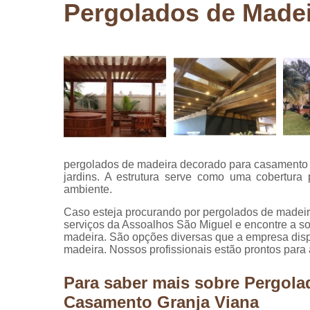
Pergolados de Made
Pergolados
de madeira
Pergolados
em madeira
Pisos de
madeira
Raspagem
de pisos de
madeira
pergolados de madeira decorado para casamento
Restauraçã
jardins. A estrutura serve como uma cobertura p
de pisos de
ambiente.
madeira
Caso esteja procurando por pergolados de madei
serviços da Assoalhos São Miguel e encontre a s
madeira. São opções diversas que a empresa disp
madeira. Nossos profissionais estão prontos para
Para saber mais sobre Pergola
Casamento Granja Viana