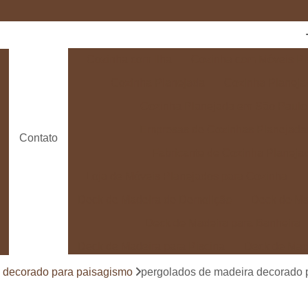
Cozinha com Ilha
Cozinha com Móveis Pl
Cozinha Planejada
Cozinha Planeja
Cozinha Planejada em São Paulo
Empresas de Cozinhas Planejada
Contato
Fabricante de Cozinha Planeja
Loja de Móveis Planejados para Cozinha
Deck de Madeira de Demolição
Deck de Ma
Deck de Madeira para Banheira
Deck de Madeira para Piscina
Deck de Mad
Deck de Madeira para Varanda
Deck de 
 decorado para paisagismo
pergolados de madeira decorado 
Deck e Pergolado
Deck em Madei