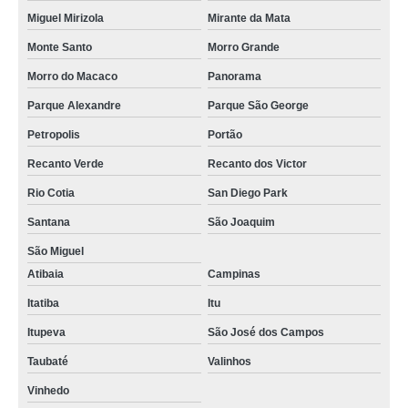
Miguel Mirizola
Mirante da Mata
Monte Santo
Morro Grande
Morro do Macaco
Panorama
Parque Alexandre
Parque São George
Petropolis
Portão
Recanto Verde
Recanto dos Victor
Rio Cotia
San Diego Park
Santana
São Joaquim
São Miguel
Atibaia
Campinas
Itatiba
Itu
Itupeva
São José dos Campos
Taubaté
Valinhos
Vinhedo