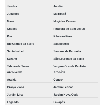
Jandira
Jundiaí
Juquitiba
Mairiporã
Mauá
Mogi das Cruzes
Osasco
Pirapora do Bom Jesus
Poá
Ribeirão Pires
Rio Grande da Serra
Salesópolis
Santa Isabel
Santana de Parnaíba
Suzano
São Lourenço da Serra
Taboão da Serra
Vargem Grande Paulista
Arco-Verde
Arco-íris
Atalaia
Centro
Granja Viana
Jardim Leonor
Jardim Lina
Jardim Nova Cotia
Lageado
Lavapés