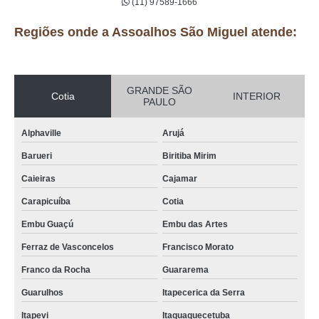
(11) 97589-1666
Regiões onde a Assoalhos São Miguel atende:
GRANDE SÃO
Cotia
INTERIOR
PAULO
Alphaville
Arujá
Barueri
Biritiba Mirim
Caieiras
Cajamar
Carapicuíba
Cotia
Embu Guaçú
Embu das Artes
Ferraz de Vasconcelos
Francisco Morato
Franco da Rocha
Guararema
Guarulhos
Itapecerica da Serra
Itapevi
Itaquaquecetuba